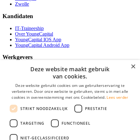
Zwolle
Kandidaten
IT-Traineeship
Over YoungCapital
YoungCapital IOS App
YoungCapital Android App
Werkgevers
×
Deze website maakt gebruik
Het concept
Kantoren
van cookies.
Specialismen
Deze website gebruikt cookies om uw gebruikerservaring te
Contractvormen
verbeteren. Door onze website te gebruiken, stemt u in met alle
Brochure aanvragen
cookies in overeenstemming met ons Cookiebeleid.
Lees verder
Vacature aanmelden
Bereken uw tarief
STRIKT NOODZAKELIJK
PRESTATIE
F.A.Q.
Partners
TARGETING
FUNCTIONEEL
Social
NIET-GECLASSIFICEERD