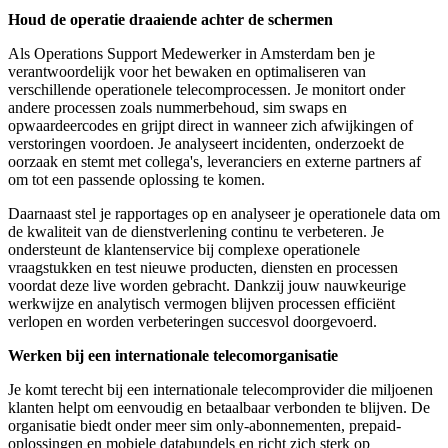
Houd de operatie draaiende achter de schermen
Als Operations Support Medewerker in Amsterdam ben je
verantwoordelijk voor het bewaken en optimaliseren van
verschillende operationele telecomprocessen. Je monitort onder
andere processen zoals nummerbehoud, sim swaps en
opwaardeercodes en grijpt direct in wanneer zich afwijkingen of
verstoringen voordoen. Je analyseert incidenten, onderzoekt de
oorzaak en stemt met collega's, leveranciers en externe partners af
om tot een passende oplossing te komen.
Daarnaast stel je rapportages op en analyseer je operationele data om
de kwaliteit van de dienstverlening continu te verbeteren. Je
ondersteunt de klantenservice bij complexe operationele
vraagstukken en test nieuwe producten, diensten en processen
voordat deze live worden gebracht. Dankzij jouw nauwkeurige
werkwijze en analytisch vermogen blijven processen efficiënt
verlopen en worden verbeteringen succesvol doorgevoerd.
Werken bij een internationale telecomorganisatie
Je komt terecht bij een internationale telecomprovider die miljoenen
klanten helpt om eenvoudig en betaalbaar verbonden te blijven. De
organisatie biedt onder meer sim only-abonnementen, prepaid-
oplossingen en mobiele databundels en richt zich sterk op