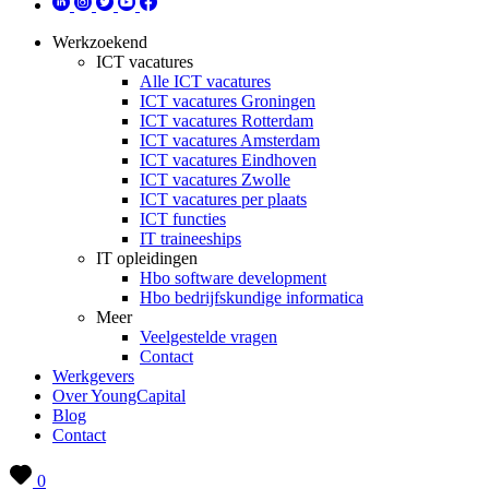
Werkzoekend
ICT vacatures
Alle ICT vacatures
ICT vacatures Groningen
ICT vacatures Rotterdam
ICT vacatures Amsterdam
ICT vacatures Eindhoven
ICT vacatures Zwolle
ICT vacatures per plaats
ICT functies
IT traineeships
IT opleidingen
Hbo software development
Hbo bedrijfskundige informatica
Meer
Veelgestelde vragen
Contact
Werkgevers
Over YoungCapital
Blog
Contact
0