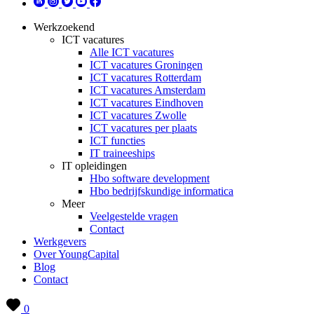
Werkzoekend
ICT vacatures
Alle ICT vacatures
ICT vacatures Groningen
ICT vacatures Rotterdam
ICT vacatures Amsterdam
ICT vacatures Eindhoven
ICT vacatures Zwolle
ICT vacatures per plaats
ICT functies
IT traineeships
IT opleidingen
Hbo software development
Hbo bedrijfskundige informatica
Meer
Veelgestelde vragen
Contact
Werkgevers
Over YoungCapital
Blog
Contact
0