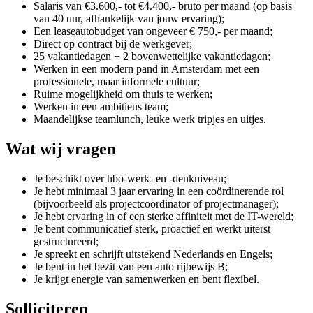
Salaris van €3.600,- tot €4.400,- bruto per maand (op basis
van 40 uur, afhankelijk van jouw ervaring);
Een leaseautobudget van ongeveer € 750,- per maand;
Direct op contract bij de werkgever;
25 vakantiedagen + 2 bovenwettelijke vakantiedagen;
Werken in een modern pand in Amsterdam met een
professionele, maar informele cultuur;
Ruime mogelijkheid om thuis te werken;
Werken in een ambitieus team;
Maandelijkse teamlunch, leuke werk tripjes en uitjes.
Wat wij vragen
Je beschikt over hbo-werk- en -denkniveau;
Je hebt minimaal 3 jaar ervaring in een coördinerende rol
(bijvoorbeeld als projectcoördinator of projectmanager);
Je hebt ervaring in of een sterke affiniteit met de IT-wereld;
Je bent communicatief sterk, proactief en werkt uiterst
gestructureerd;
Je spreekt en schrijft uitstekend Nederlands en Engels;
Je bent in het bezit van een auto rijbewijs B;
Je krijgt energie van samenwerken en bent flexibel.
Solliciteren