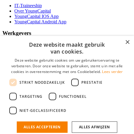
IT-Traineeship
Over YoungCapital
YoungCapital IOS App
YoungCapital Android App
Werkgevers
×
Deze website maakt gebruik
Het concept
Kantoren
van cookies.
Specialismen
Deze website gebruikt cookies om uw gebruikerservaring te
Contractvormen
verbeteren. Door onze website te gebruiken, stemt u in met alle
Brochure aanvragen
cookies in overeenstemming met ons Cookiebeleid.
Lees verder
Vacature aanmelden
Bereken uw tarief
STRIKT NOODZAKELIJK
PRESTATIE
F.A.Q.
Partners
TARGETING
FUNCTIONEEL
Social
NIET-GECLASSIFICEERD
ALLES ACCEPTEREN
ALLES AFWIJZEN
Mogen wij cookies plaatsen? Check hier ons
cookiestatement
IT Vacatures is onderdeel van YoungCapital • © 2026 • KvK nr: 34199416 •