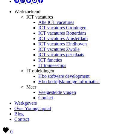
Werkzoekend
ICT vacatures
Alle ICT vacatures
ICT vacatures Groningen
ICT vacatures Rotterdam
ICT vacatures Amsterdam
ICT vacatures Eindhoven
ICT vacatures Zwolle
ICT vacatures per plaats
ICT functies
IT traineeships
IT opleidingen
Hbo software development
Hbo bedrijfskundige informatica
Meer
Veelgestelde vragen
Contact
Werkgevers
Over YoungCapital
Blog
Contact
0