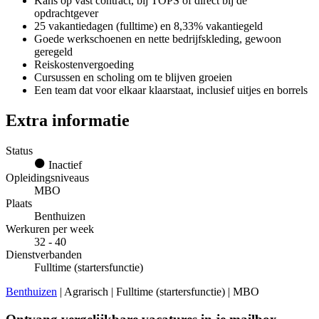
Kans op vast contract, bij TOPS of direct bij de
opdrachtgever
25 vakantiedagen (fulltime) en 8,33% vakantiegeld
Goede werkschoenen en nette bedrijfskleding, gewoon
geregeld
Reiskostenvergoeding
Cursussen en scholing om te blijven groeien
Een team dat voor elkaar klaarstaat, inclusief uitjes en borrels
Extra informatie
Status
Inactief
Opleidingsniveaus
MBO
Plaats
Benthuizen
Werkuren per week
32 - 40
Dienstverbanden
Fulltime (startersfunctie)
Benthuizen
| Agrarisch | Fulltime (startersfunctie) | MBO