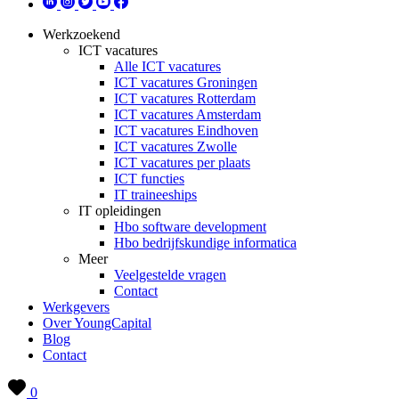
Werkzoekend
ICT vacatures
Alle ICT vacatures
ICT vacatures Groningen
ICT vacatures Rotterdam
ICT vacatures Amsterdam
ICT vacatures Eindhoven
ICT vacatures Zwolle
ICT vacatures per plaats
ICT functies
IT traineeships
IT opleidingen
Hbo software development
Hbo bedrijfskundige informatica
Meer
Veelgestelde vragen
Contact
Werkgevers
Over YoungCapital
Blog
Contact
0