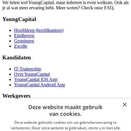
We heten wel YoungCapital, maar iedereen is even welkom. Ook als
je al wat meer ervaring hebt. Meer weten? Check onze FAQ.
YoungCapital
Hoofddorp (hoofdkantoor)
Eindhoven
Groningen
Zwolle
Kandidaten
IT-Traineeship
Over YoungCapital
YoungCapital IOS App
YoungCapital Android App
Werkgevers
×
Deze website maakt gebruik
Het concept
Kantoren
van cookies.
Specialismen
Deze website gebruikt cookies om uw gebruikerservaring te
Contractvormen
verbeteren. Door onze website te gebruiken, stemt u in met alle
Brochure aanvragen