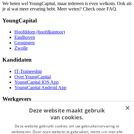
We heten wel YoungCapital, maar iedereen is even welkom. Ook als
je al wat meer ervaring hebt. Meer weten? Check onze FAQ.
YoungCapital
Hoofddorp (hoofdkantoor)
Eindhoven
Groningen
Zwolle
Kandidaten
IT-Traineeship
Over YoungCapital
YoungCapital IOS App
YoungCapital Android App
Werkgevers
×
Deze website maakt gebruik
Het concept
Kantoren
van cookies.
Specialismen
Deze website gebruikt cookies om uw gebruikerservaring te
Contractvormen
verbeteren. Door onze website te gebruiken, stemt u in met alle
Brochure aanvragen