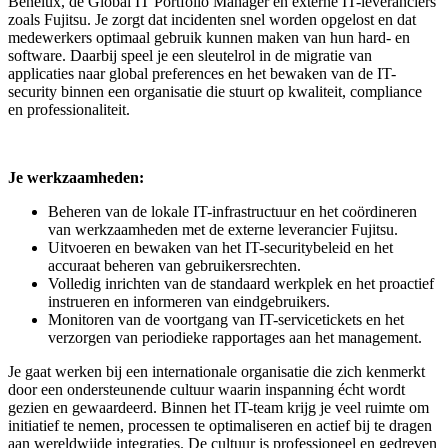
Benelux, de Global IT Portfolio Manager en externe IT-leveranciers
zoals Fujitsu. Je zorgt dat incidenten snel worden opgelost en dat
medewerkers optimaal gebruik kunnen maken van hun hard- en
software. Daarbij speel je een sleutelrol in de migratie van
applicaties naar global preferences en het bewaken van de IT-
security binnen een organisatie die stuurt op kwaliteit, compliance
en professionaliteit.
Je werkzaamheden:
Beheren van de lokale IT-infrastructuur en het coördineren
van werkzaamheden met de externe leverancier Fujitsu.
Uitvoeren en bewaken van het IT-securitybeleid en het
accuraat beheren van gebruikersrechten.
Volledig inrichten van de standaard werkplek en het proactief
instrueren en informeren van eindgebruikers.
Monitoren van de voortgang van IT-servicetickets en het
verzorgen van periodieke rapportages aan het management.
Je gaat werken bij een internationale organisatie die zich kenmerkt
door een ondersteunende cultuur waarin inspanning écht wordt
gezien en gewaardeerd. Binnen het IT-team krijg je veel ruimte om
initiatief te nemen, processen te optimaliseren en actief bij te dragen
aan wereldwijde integraties. De cultuur is professioneel en gedreven