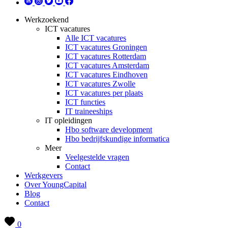
Werkzoekend
ICT vacatures
Alle ICT vacatures
ICT vacatures Groningen
ICT vacatures Rotterdam
ICT vacatures Amsterdam
ICT vacatures Eindhoven
ICT vacatures Zwolle
ICT vacatures per plaats
ICT functies
IT traineeships
IT opleidingen
Hbo software development
Hbo bedrijfskundige informatica
Meer
Veelgestelde vragen
Contact
Werkgevers
Over YoungCapital
Blog
Contact
0