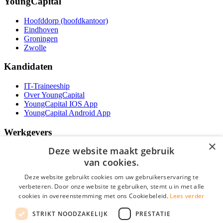
YoungCapital
Hoofddorp (hoofdkantoor)
Eindhoven
Groningen
Zwolle
Kandidaten
IT-Traineeship
Over YoungCapital
YoungCapital IOS App
YoungCapital Android App
Werkgevers
×
Deze website maakt gebruik
Het concept
Kantoren
van cookies.
Specialismen
Deze website gebruikt cookies om uw gebruikerservaring te
Contractvormen
verbeteren. Door onze website te gebruiken, stemt u in met alle
Brochure aanvragen
cookies in overeenstemming met ons Cookiebeleid.
Lees verder
Vacature aanmelden
Bereken uw tarief
STRIKT NOODZAKELIJK
PRESTATIE
F.A.Q.