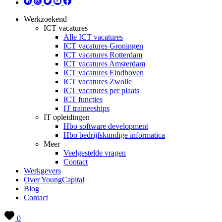
Werkzoekend
ICT vacatures
Alle ICT vacatures
ICT vacatures Groningen
ICT vacatures Rotterdam
ICT vacatures Amsterdam
ICT vacatures Eindhoven
ICT vacatures Zwolle
ICT vacatures per plaats
ICT functies
IT traineeships
IT opleidingen
Hbo software development
Hbo bedrijfskundige informatica
Meer
Veelgestelde vragen
Contact
Werkgevers
Over YoungCapital
Blog
Contact
0