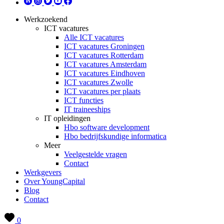
Werkzoekend
ICT vacatures
Alle ICT vacatures
ICT vacatures Groningen
ICT vacatures Rotterdam
ICT vacatures Amsterdam
ICT vacatures Eindhoven
ICT vacatures Zwolle
ICT vacatures per plaats
ICT functies
IT traineeships
IT opleidingen
Hbo software development
Hbo bedrijfskundige informatica
Meer
Veelgestelde vragen
Contact
Werkgevers
Over YoungCapital
Blog
Contact
0