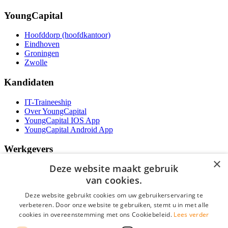
YoungCapital
Hoofddorp (hoofdkantoor)
Eindhoven
Groningen
Zwolle
Kandidaten
IT-Traineeship
Over YoungCapital
YoungCapital IOS App
YoungCapital Android App
Werkgevers
×
Deze website maakt gebruik
Het concept
Kantoren
van cookies.
Specialismen
Deze website gebruikt cookies om uw gebruikerservaring te
Contractvormen
verbeteren. Door onze website te gebruiken, stemt u in met alle
Brochure aanvragen
cookies in overeenstemming met ons Cookiebeleid.
Lees verder
Vacature aanmelden
Bereken uw tarief