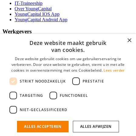
IT-Traineeship
Over YoungCapital
YoungCapital IOS App
YoungCapital Android App
Werkgevers
×
Deze website maakt gebruik
Het concept
Kantoren
van cookies.
Specialismen
Deze website gebruikt cookies om uw gebruikerservaring te
Contractvormen
verbeteren. Door onze website te gebruiken, stemt u in met alle
Brochure aanvragen
cookies in overeenstemming met ons Cookiebeleid.
Lees verder
Vacature aanmelden
Bereken uw tarief
STRIKT NOODZAKELIJK
PRESTATIE
F.A.Q.
Partners
TARGETING
FUNCTIONEEL
Social
NIET-GECLASSIFICEERD
ALLES ACCEPTEREN
ALLES AFWIJZEN
Mogen wij cookies plaatsen? Check hier ons
cookiestatement
IT Vacatures is onderdeel van YoungCapital • © 2026 • KvK nr: 34199416 •