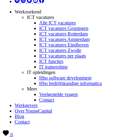
Werkzoekend
ICT vacatures
Alle ICT vacatures
ICT vacatures Groningen
ICT vacatures Rotterdam
ICT vacatures Amsterdam
ICT vacatures Eindhoven
ICT vacatures Zwolle
ICT vacatures per plaats
ICT functies
IT traineeships
IT opleidingen
Hbo software development
Hbo bedrijfskundige informatica
Meer
Veelgestelde vragen
Contact
Werkgevers
Over YoungCapital
Blog
Contact
0