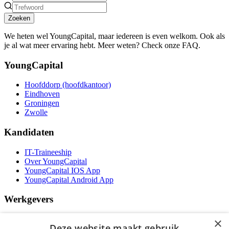
Zoeken
We heten wel YoungCapital, maar iedereen is even welkom. Ook als
je al wat meer ervaring hebt. Meer weten? Check onze FAQ.
YoungCapital
Hoofddorp (hoofdkantoor)
Eindhoven
Groningen
Zwolle
Kandidaten
IT-Traineeship
Over YoungCapital
YoungCapital IOS App
YoungCapital Android App
Werkgevers
Het concept
×
Deze website maakt gebruik
Kantoren