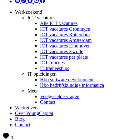
Werkzoekend
ICT vacatures
Alle ICT vacatures
ICT vacatures Groningen
ICT vacatures Rotterdam
ICT vacatures Amsterdam
ICT vacatures Eindhoven
ICT vacatures Zwolle
ICT vacatures per plaats
ICT functies
IT traineeships
IT opleidingen
Hbo software development
Hbo bedrijfskundige informatica
Meer
Veelgestelde vragen
Contact
Werkgevers
Over YoungCapital
Blog
Contact
0