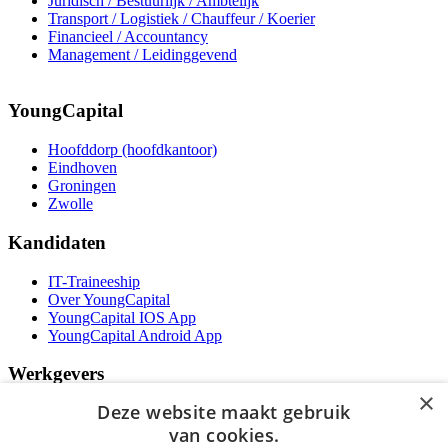
Juridisch / Bestuurlijk / Ambtelijk
Transport / Logistiek / Chauffeur / Koerier
Financieel / Accountancy
Management / Leidinggevend
YoungCapital
Hoofddorp (hoofdkantoor)
Eindhoven
Groningen
Zwolle
Kandidaten
IT-Traineeship
Over YoungCapital
YoungCapital IOS App
YoungCapital Android App
Werkgevers
×
Deze website maakt gebruik
Het concept
Kantoren
van cookies.