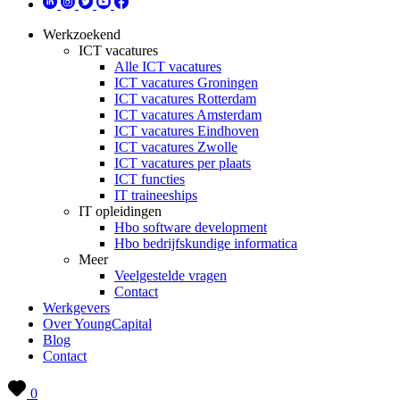
Werkzoekend
ICT vacatures
Alle ICT vacatures
ICT vacatures Groningen
ICT vacatures Rotterdam
ICT vacatures Amsterdam
ICT vacatures Eindhoven
ICT vacatures Zwolle
ICT vacatures per plaats
ICT functies
IT traineeships
IT opleidingen
Hbo software development
Hbo bedrijfskundige informatica
Meer
Veelgestelde vragen
Contact
Werkgevers
Over YoungCapital
Blog
Contact
0