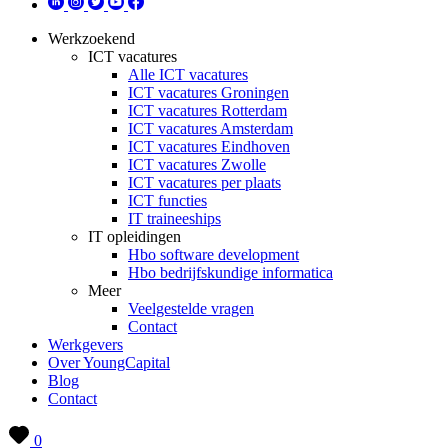
Werkzoekend
ICT vacatures
Alle ICT vacatures
ICT vacatures Groningen
ICT vacatures Rotterdam
ICT vacatures Amsterdam
ICT vacatures Eindhoven
ICT vacatures Zwolle
ICT vacatures per plaats
ICT functies
IT traineeships
IT opleidingen
Hbo software development
Hbo bedrijfskundige informatica
Meer
Veelgestelde vragen
Contact
Werkgevers
Over YoungCapital
Blog
Contact
0