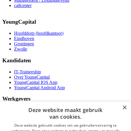
Management / Leidinggevend
callcenter
YoungCapital
Hoofddorp (hoofdkantoor)
Eindhoven
Groningen
Zwolle
Kandidaten
IT-Traineeship
Over YoungCapital
YoungCapital IOS App
YoungCapital Android App
Werkgevers
×
Deze website maakt gebruik
Het concept
Kantoren
van cookies.
Specialismen
Deze website gebruikt cookies om uw gebruikerservaring te
Contractvormen
verbeteren. Door onze website te gebruiken, stemt u in met alle