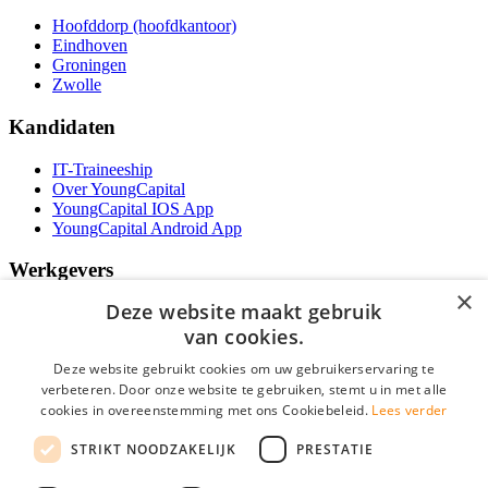
Hoofddorp (hoofdkantoor)
Eindhoven
Groningen
Zwolle
Kandidaten
IT-Traineeship
Over YoungCapital
YoungCapital IOS App
YoungCapital Android App
Werkgevers
×
Deze website maakt gebruik
Het concept
Kantoren
van cookies.
Specialismen
Deze website gebruikt cookies om uw gebruikerservaring te
Contractvormen
verbeteren. Door onze website te gebruiken, stemt u in met alle
Brochure aanvragen
cookies in overeenstemming met ons Cookiebeleid.
Vacature aanmelden
Lees verder
Bereken uw tarief
STRIKT NOODZAKELIJK
PRESTATIE
F.A.Q.
Partners