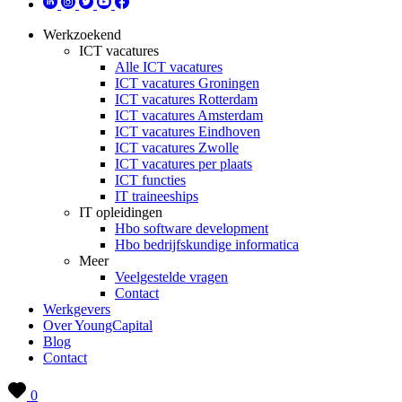
Werkzoekend
ICT vacatures
Alle ICT vacatures
ICT vacatures Groningen
ICT vacatures Rotterdam
ICT vacatures Amsterdam
ICT vacatures Eindhoven
ICT vacatures Zwolle
ICT vacatures per plaats
ICT functies
IT traineeships
IT opleidingen
Hbo software development
Hbo bedrijfskundige informatica
Meer
Veelgestelde vragen
Contact
Werkgevers
Over YoungCapital
Blog
Contact
0