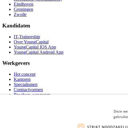
Eindhoven
Groningen
Zwolle
Kandidaten
IT-Traineeship
Over YoungCapital
YoungCapital IOS App
YoungCapital Android App
Werkgevers
Het concept
Kantoren
Specialismen
Contractvormen
Brochure aanvragen
Vacature aanmelden
Bereken uw tarief
F.A.Q.
Deze web
Partners
gebruike
Social
STRIKT NOODZAKELI