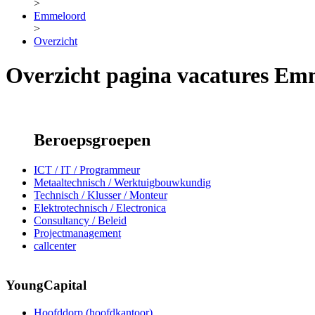
>
Emmeloord
>
Overzicht
Overzicht pagina vacatures Em
Beroepsgroepen
ICT / IT / Programmeur
Metaaltechnisch / Werktuigbouwkundig
Technisch / Klusser / Monteur
Elektrotechnisch / Electronica
Consultancy / Beleid
Projectmanagement
callcenter
YoungCapital
Hoofddorp (hoofdkantoor)