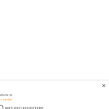
×
ebsite te
es verder
NIET-GECLASSIFICEERD