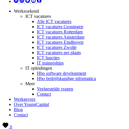
Werkzoekend
ICT vacatures
Alle ICT vacatures
ICT vacatures Groningen
ICT vacatures Rotterdam
ICT vacatures Amsterdam
ICT vacatures Eindhoven
ICT vacatures Zwolle
ICT vacatures per plaats
ICT functies
IT traineeships
IT opleidingen
Hbo software development
Hbo bedrijfskundige informatica
Meer
Veelgestelde vragen
Contact
Werkgevers
Over YoungCapital
Blog
Contact
0