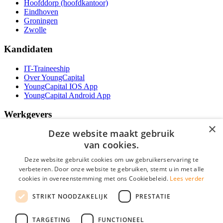
Hoofddorp (hoofdkantoor)
Eindhoven
Groningen
Zwolle
Kandidaten
IT-Traineeship
Over YoungCapital
YoungCapital IOS App
YoungCapital Android App
Werkgevers
×
Deze website maakt gebruik
Het concept
Kantoren
van cookies.
Specialismen
Deze website gebruikt cookies om uw gebruikerservaring te
Contractvormen
verbeteren. Door onze website te gebruiken, stemt u in met alle
Brochure aanvragen
cookies in overeenstemming met ons Cookiebeleid.
Vacature aanmelden
Lees verder
Bereken uw tarief
STRIKT NOODZAKELIJK
PRESTATIE
F.A.Q.
Partners
TARGETING
FUNCTIONEEL