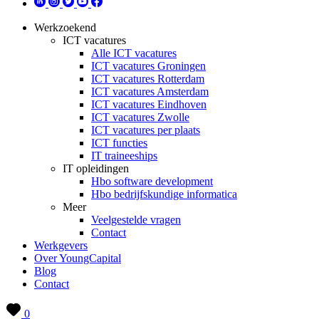
Werkzoekend
ICT vacatures
Alle ICT vacatures
ICT vacatures Groningen
ICT vacatures Rotterdam
ICT vacatures Amsterdam
ICT vacatures Eindhoven
ICT vacatures Zwolle
ICT vacatures per plaats
ICT functies
IT traineeships
IT opleidingen
Hbo software development
Hbo bedrijfskundige informatica
Meer
Veelgestelde vragen
Contact
Werkgevers
Over YoungCapital
Blog
Contact
0