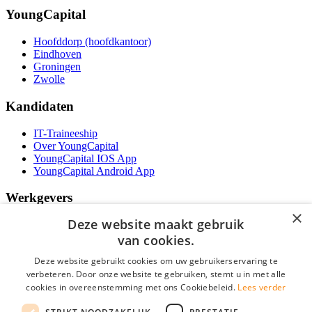
YoungCapital
Hoofddorp (hoofdkantoor)
Eindhoven
Groningen
Zwolle
Kandidaten
IT-Traineeship
Over YoungCapital
YoungCapital IOS App
YoungCapital Android App
Werkgevers
×
Deze website maakt gebruik
Het concept
Kantoren
van cookies.
Specialismen
Deze website gebruikt cookies om uw gebruikerservaring te
Contractvormen
verbeteren. Door onze website te gebruiken, stemt u in met alle
Brochure aanvragen
cookies in overeenstemming met ons Cookiebeleid.
Vacature aanmelden
Lees verder
Bereken uw tarief