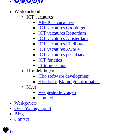
Werkzoekend
ICT vacatures
Alle ICT vacatures
ICT vacatures Groningen
ICT vacatures Rotterdam
ICT vacatures Amsterdam
ICT vacatures Eindhoven
ICT vacatures Zwolle
ICT vacatures per plaats
ICT functies
IT traineeships
IT opleidingen
Hbo software development
Hbo bedrijfskundige informatica
Meer
Veelgestelde vragen
Contact
Werkgevers
Over YoungCapital
Blog
Contact
0