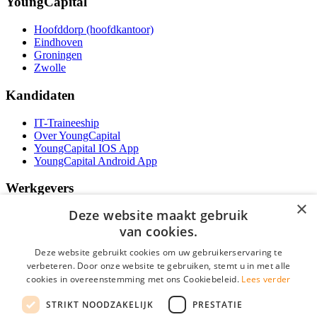
YoungCapital
Hoofddorp (hoofdkantoor)
Eindhoven
Groningen
Zwolle
Kandidaten
IT-Traineeship
Over YoungCapital
YoungCapital IOS App
YoungCapital Android App
Werkgevers
×
Deze website maakt gebruik
Het concept
Kantoren
van cookies.
Specialismen
Deze website gebruikt cookies om uw gebruikerservaring te
Contractvormen
verbeteren. Door onze website te gebruiken, stemt u in met alle
Brochure aanvragen
cookies in overeenstemming met ons Cookiebeleid.
Vacature aanmelden
Lees verder
Bereken uw tarief
STRIKT NOODZAKELIJK
PRESTATIE
F.A.Q.