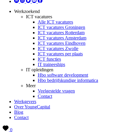
Werkzoekend
ICT vacatures
Alle ICT vacatures
ICT vacatures Groningen
ICT vacatures Rotterdam
ICT vacatures Amsterdam
ICT vacatures Eindhoven
ICT vacatures Zwolle
ICT vacatures per plaats
ICT functies
IT traineeships
IT opleidingen
Hbo software development
Hbo bedrijfskundige informatica
Meer
Veelgestelde vragen
Contact
Werkgevers
Over YoungCapital
Blog
Contact
0