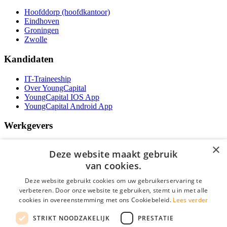
Hoofddorp (hoofdkantoor)
Eindhoven
Groningen
Zwolle
Kandidaten
IT-Traineeship
Over YoungCapital
YoungCapital IOS App
YoungCapital Android App
Werkgevers
Het concept
×
Deze website maakt gebruik
Kantoren
Specialismen
van cookies.
Contractvormen
Deze website gebruikt cookies om uw gebruikerservaring te
Brochure aanvragen
verbeteren. Door onze website te gebruiken, stemt u in met alle
Vacature aanmelden
cookies in overeenstemming met ons Cookiebeleid.
Bereken uw tarief
Lees verder
F.A.Q.
STRIKT NOODZAKELIJK
PRESTATIE
Partners