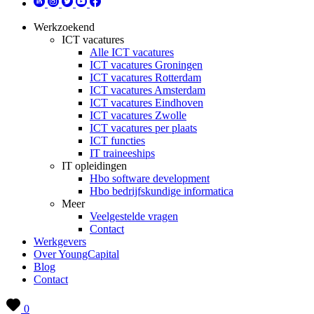
Werkzoekend
ICT vacatures
Alle ICT vacatures
ICT vacatures Groningen
ICT vacatures Rotterdam
ICT vacatures Amsterdam
ICT vacatures Eindhoven
ICT vacatures Zwolle
ICT vacatures per plaats
ICT functies
IT traineeships
IT opleidingen
Hbo software development
Hbo bedrijfskundige informatica
Meer
Veelgestelde vragen
Contact
Werkgevers
Over YoungCapital
Blog
Contact
0