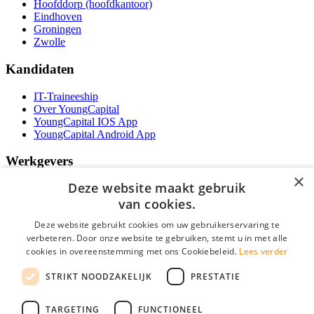
Hoofddorp (hoofdkantoor)
Eindhoven
Groningen
Zwolle
Kandidaten
IT-Traineeship
Over YoungCapital
YoungCapital IOS App
YoungCapital Android App
Werkgevers
×
Deze website maakt gebruik
Het concept
Kantoren
van cookies.
Specialismen
Deze website gebruikt cookies om uw gebruikerservaring te
Contractvormen
verbeteren. Door onze website te gebruiken, stemt u in met alle
Brochure aanvragen
cookies in overeenstemming met ons Cookiebeleid.
Vacature aanmelden
Lees verder
Bereken uw tarief
STRIKT NOODZAKELIJK
PRESTATIE
F.A.Q.
Partners
TARGETING
FUNCTIONEEL