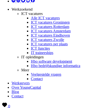
Werkzoekend
ICT vacatures
Alle ICT vacatures
ICT vacatures Groningen
ICT vacatures Rotterdam
ICT vacatures Amsterdam
ICT vacatures Eindhoven
ICT vacatures Zwolle
ICT vacatures per plaats
ICT functies
IT traineeships
IT opleidingen
Hbo software development
Hbo bedrijfskundige informatica
Meer
Veelgestelde vragen
Contact
Werkgevers
Over YoungCapital
Blog
Contact
0