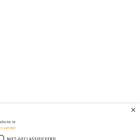
×
ebsite te
es verder
NIET-GECLASSIFICEERD