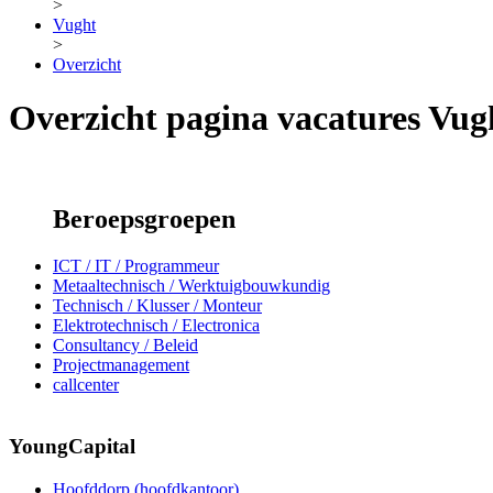
>
Vught
>
Overzicht
Overzicht pagina vacatures Vug
Beroepsgroepen
ICT / IT / Programmeur
Metaaltechnisch / Werktuigbouwkundig
Technisch / Klusser / Monteur
Elektrotechnisch / Electronica
Consultancy / Beleid
Projectmanagement
callcenter
YoungCapital
Hoofddorp (hoofdkantoor)