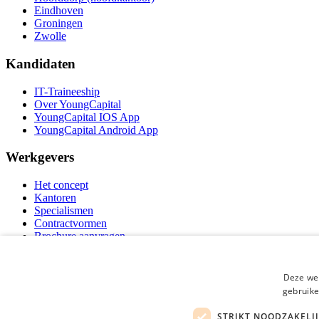
Eindhoven
Groningen
Zwolle
Kandidaten
IT-Traineeship
Over YoungCapital
YoungCapital IOS App
YoungCapital Android App
Werkgevers
Het concept
Kantoren
Specialismen
Contractvormen
Brochure aanvragen
Vacature aanmelden
Bereken uw tarief
F.A.Q.
Deze web
Partners
gebruike
Social
STRIKT NOODZAKELI