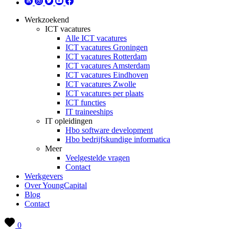
Werkzoekend
ICT vacatures
Alle ICT vacatures
ICT vacatures Groningen
ICT vacatures Rotterdam
ICT vacatures Amsterdam
ICT vacatures Eindhoven
ICT vacatures Zwolle
ICT vacatures per plaats
ICT functies
IT traineeships
IT opleidingen
Hbo software development
Hbo bedrijfskundige informatica
Meer
Veelgestelde vragen
Contact
Werkgevers
Over YoungCapital
Blog
Contact
0