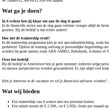
Tussen €2.500 en €2.950 Per maand
Wat ga je doen?
I
n 6 weken ben jij klaar om aan de slag te gaan!
In de financiële sector aan de slag gaan vereiste vroeger altijd de b
groeien. Bij dit bedrijf is dat echter anders!
Hoe ziet de traineeship eruit?
In dit traineeship programma kies je een specialisatierichting, zoals 
probleem! Tijdens de training ontvang je persoonlijke begeleiding om
worden bij grote namen zoals ABN AMRO, Rabobank, Achmea of V
Over het bedrijf
Bij dit bedrijf in Amersfoort ben je geen nummer; iedereen krijgt pers
en nieuwe perspectieven worden gewaardeerd. Er zijn altijd veel leuke 
Heb je interesse in de vacature en wil je financieel adviseur worden?
Wat wij bieden
Een traineeship van 6 weken met een personal trainer;
Een salaris tussen de € 2.500,- en € 2.950,- bruto per maand op