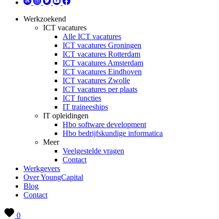
Werkzoekend
ICT vacatures
Alle ICT vacatures
ICT vacatures Groningen
ICT vacatures Rotterdam
ICT vacatures Amsterdam
ICT vacatures Eindhoven
ICT vacatures Zwolle
ICT vacatures per plaats
ICT functies
IT traineeships
IT opleidingen
Hbo software development
Hbo bedrijfskundige informatica
Meer
Veelgestelde vragen
Contact
Werkgevers
Over YoungCapital
Blog
Contact
0