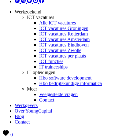
Werkzoekend
ICT vacatures
Alle ICT vacatures
ICT vacatures Groningen
ICT vacatures Rotterdam
ICT vacatures Amsterdam
ICT vacatures Eindhoven
ICT vacatures Zwolle
ICT vacatures per plaats
ICT functies
IT traineeships
IT opleidingen
Hbo software development
Hbo bedrijfskundige informatica
Meer
Veelgestelde vragen
Contact
Werkgevers
Over YoungCapital
Blog
Contact
0