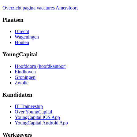
Overzicht pagina vacatures Amersfoort
Plaatsen
Utrecht
Wageningen
Houten
YoungCapital
Hoofddorp (hoofdkantoor)
Eindhoven
Groningen
Zwolle
Kandidaten
IT-Traineeship
Over YoungCapital
YoungCapital IOS App
YoungCapital Android App
Werkgevers