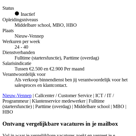
Status
Inactief
Opleidingsniveaus
Middelbare school, MBO, HBO
Plaats
Nieuw-Vennep
Werkuren per week
24 - 40
Dienstverbanden
Fulltime (startersfunctie), Parttime (overdag)
Salarisindicatie
Tussen €2.500 en €2.900 Per maand
Verantwoordelijk voor
Als verkoop binnendienst ben jij verantwoordelijk voor het
salesproces en klantcontact.
Nieuw-Vennep
| Callcenter / Customer Service | ICT / IT /
Programmeur | Klantenservice medewerker | Fulltime
(startersfunctie) | Parttime (overdag) | Middelbare school | MBO |
HBO
Ontvang vergelijkbare vacatures in je mailbox
Vul in waar je vergelijkbare vacatures zoekt en vergeet je e-