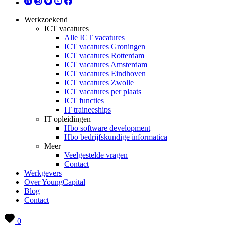
Werkzoekend
ICT vacatures
Alle ICT vacatures
ICT vacatures Groningen
ICT vacatures Rotterdam
ICT vacatures Amsterdam
ICT vacatures Eindhoven
ICT vacatures Zwolle
ICT vacatures per plaats
ICT functies
IT traineeships
IT opleidingen
Hbo software development
Hbo bedrijfskundige informatica
Meer
Veelgestelde vragen
Contact
Werkgevers
Over YoungCapital
Blog
Contact
0