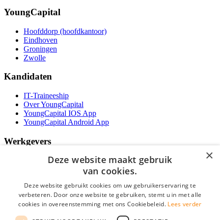
YoungCapital
Hoofddorp (hoofdkantoor)
Eindhoven
Groningen
Zwolle
Kandidaten
IT-Traineeship
Over YoungCapital
YoungCapital IOS App
YoungCapital Android App
Werkgevers
×
Deze website maakt gebruik
Het concept
Kantoren
van cookies.
Specialismen
Deze website gebruikt cookies om uw gebruikerservaring te
Contractvormen
verbeteren. Door onze website te gebruiken, stemt u in met alle
Brochure aanvragen
cookies in overeenstemming met ons Cookiebeleid.
Lees verder
Vacature aanmelden
Bereken uw tarief