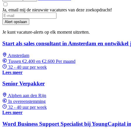
Ja, email mij de nieuwste vacatures van deze zoekopdracht!
If
you
Alert opslaan
are
a
Je kunt vacature-alerts op elk moment uitzetten.
human,
ignore
Start als sales consultant in Amsterdam en ontwikkel j
this
field
Amsterdam
Tussen €2.400 en €2.600 Per maand
32 - 40 uur per week
Lees meer
Senior Verpakker
Alphen aan den Rijn
In overeenstemming
32 - 40 uur per week
Lees meer
Word Business Support Specialist bij YoungCapital 