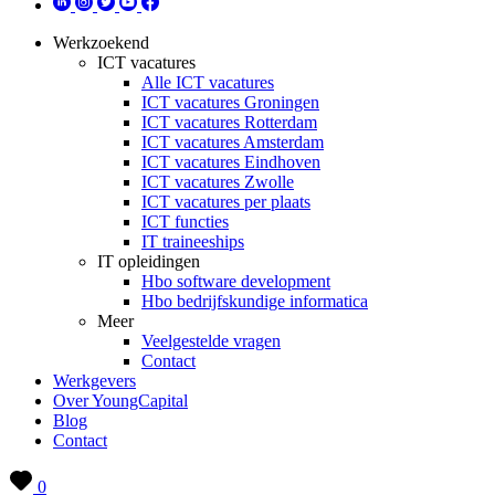
Werkzoekend
ICT vacatures
Alle ICT vacatures
ICT vacatures Groningen
ICT vacatures Rotterdam
ICT vacatures Amsterdam
ICT vacatures Eindhoven
ICT vacatures Zwolle
ICT vacatures per plaats
ICT functies
IT traineeships
IT opleidingen
Hbo software development
Hbo bedrijfskundige informatica
Meer
Veelgestelde vragen
Contact
Werkgevers
Over YoungCapital
Blog
Contact
0