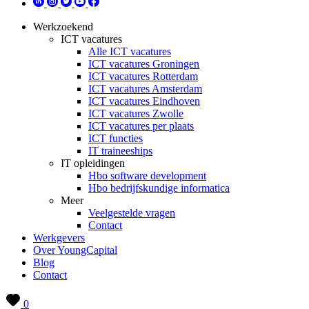
Werkzoekend
ICT vacatures
Alle ICT vacatures
ICT vacatures Groningen
ICT vacatures Rotterdam
ICT vacatures Amsterdam
ICT vacatures Eindhoven
ICT vacatures Zwolle
ICT vacatures per plaats
ICT functies
IT traineeships
IT opleidingen
Hbo software development
Hbo bedrijfskundige informatica
Meer
Veelgestelde vragen
Contact
Werkgevers
Over YoungCapital
Blog
Contact
0