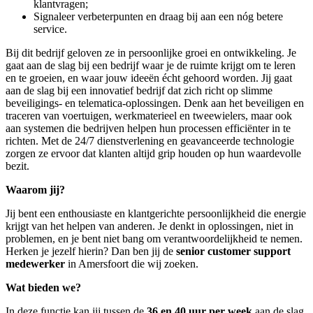
klantvragen;
Signaleer verbeterpunten en draag bij aan een nóg betere
service.
Bij dit bedrijf geloven ze in persoonlijke groei en ontwikkeling. Je
gaat aan de slag bij een bedrijf waar je de ruimte krijgt om te leren
en te groeien, en waar jouw ideeën écht gehoord worden. Jij gaat
aan de slag bij een innovatief bedrijf dat zich richt op slimme
beveiligings- en telematica-oplossingen. Denk aan het beveiligen en
traceren van voertuigen, werkmaterieel en tweewielers, maar ook
aan systemen die bedrijven helpen hun processen efficiënter in te
richten. Met de 24/7 dienstverlening en geavanceerde technologie
zorgen ze ervoor dat klanten altijd grip houden op hun waardevolle
bezit.
Waarom jij?
Jij bent een enthousiaste en klantgerichte persoonlijkheid die energie
krijgt van het helpen van anderen. Je denkt in oplossingen, niet in
problemen, en je bent niet bang om verantwoordelijkheid te nemen.
Herken je jezelf hierin? Dan ben jij de
senior customer support
medewerker
in Amersfoort die wij zoeken.
Wat bieden we?
In deze functie kan jij tussen de
36 en 40 uur per week
aan de slag