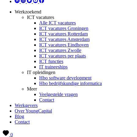
Werkzoekend
ICT vacatures
Alle ICT vacatures
ICT vacatures Groningen
ICT vacatures Rotterdam
ICT vacatures Amsterdam
ICT vacatures Eindhoven
ICT vacatures Zwolle
ICT vacatures per plaats
ICT functies
IT traineeships
IT opleidingen
Hbo software development
Hbo bedrijfskundige informatica
Meer
Veelgestelde vragen
Contact
Werkgevers
Over YoungCapital
Blog
Contact
0