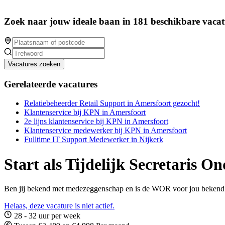
Zoek naar jouw ideale baan in 181 beschikbare vacat
Vacatures zoeken
Gerelateerde vacatures
Relatiebeheerder Retail Support in Amersfoort gezocht!
Klantenservice bij KPN in Amersfoort
2e lijns klantenservice bij KPN in Amersfoort
Klantenservice medewerker bij KPN in Amersfoort
Fulltime IT Support Medewerker in Nijkerk
Start als Tijdelijk Secretaris
Ben jij bekend met medezeggenschap en is de WOR voor jou bekend ter
Helaas, deze vacature is niet actief.
28 - 32 uur per week