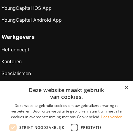
YoungCapital IOS App
YoungCapital Android App
Werkgevers
Het concept
Kantoren
Specialismen
Contractvormen
×
Deze website maakt gebruik
van cookies.
Brochure aanvragen
Deze website gebruikt cookies om uw gebruikerservaring te
Vacature aanmelden
verbeteren. Door onze website te gebruiken, stemt u in met alle
cookies in overeenstemming met ons Cookiebeleid.
Lees verder
Bereken uw tarief
STRIKT NOODZAKELIJK
PRESTATIE
F.A.Q.