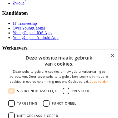
Zwolle
Kandidaten
IT-Traineeship
Over YoungCapital
YoungCapital IOS App
YoungCapital Android App
Werkgevers
×
Deze website maakt gebruik
Het concept
Kantoren
van cookies.
Specialismen
Deze website gebruikt cookies om uw gebruikerservaring te
Contractvormen
verbeteren. Door onze website te gebruiken, stemt u in met alle
Brochure aanvragen
cookies in overeenstemming met ons Cookiebeleid.
Lees verder
Vacature aanmelden
Bereken uw tarief
STRIKT NOODZAKELIJK
PRESTATIE
F.A.Q.
Partners
TARGETING
FUNCTIONEEL
Social
NIET-GECLASSIFICEERD