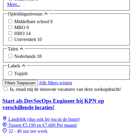
Meer...
Opleidingsniveaus
Middelbare school
9
MBO
9
HBO
14
Universiteit
10
Talen
Nederlands
18
Labels
Topjob
Alle filters wissen
Filters Toepassen
Ja, email mij de nieuwste vacatures van deze zoekopdracht!
Start als DevSecOps Engineer bij KPN op
verschillende locaties!
Landelijk (dus ook bij jou in de buurt)
Tussen €5.190 en €7.600 Per maand
32 - 40 uur per week