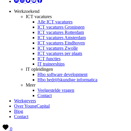
Werkzoekend
ICT vacatures
Alle ICT vacatures
ICT vacatures Groningen
ICT vacatures Rotterdam
ICT vacatures Amsterdam
ICT vacatures Eindhoven
ICT vacatures Zwolle
ICT vacatures per plaats
ICT functies
IT traineeships
IT opleidingen
Hbo software development
Hbo bedrijfskundige informatica
Meer
Veelgestelde vragen
Contact
Werkgevers
Over YoungCapital
Blog
Contact
0