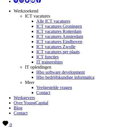
Werkzoekend
ICT vacatures
Alle ICT vacatures
ICT vacatures Groningen
ICT vacatures Rotterdam
ICT vacatures Amsterdam
ICT vacatures Eindhoven
ICT vacatures Zwolle
ICT vacatures per plaats
ICT functies
IT traineeships
IT opleidingen
Hbo software development
Hbo bedrijfskundige informatica
Meer
Veelgestelde vragen
Contact
Werkgevers
Over YoungCapital
Blog
Contact
0