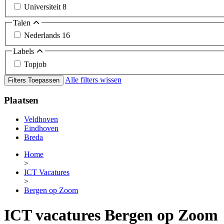
Universiteit
8
Talen
Nederlands
16
Labels
Topjob
Alle filters wissen
Filters Toepassen
Plaatsen
Veldhoven
Eindhoven
Breda
Home
>
ICT Vacatures
>
Bergen op Zoom
ICT vacatures Bergen op Zoom