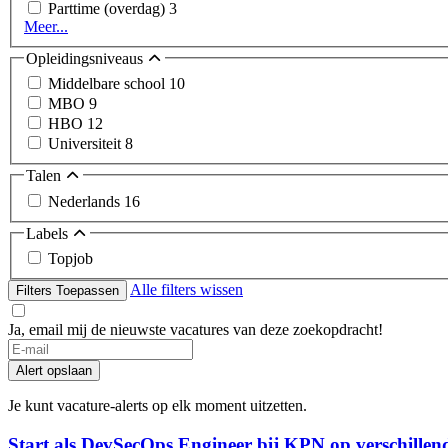
Parttime (overdag)
3
Meer...
Opleidingsniveaus
Middelbare school
10
MBO
9
HBO
12
Universiteit
8
Talen
Nederlands
16
Labels
Topjob
Alle filters wissen
Filters Toepassen
Ja, email mij de nieuwste vacatures van deze zoekopdracht!
Alert opslaan
Je kunt vacature-alerts op elk moment uitzetten.
Start als DevSecOps Engineer bij KPN op verschillende