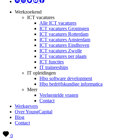
Werkzoekend
ICT vacatures
Alle ICT vacatures
ICT vacatures Groningen
ICT vacatures Rotterdam
ICT vacatures Amsterdam
ICT vacatures Eindhoven
ICT vacatures Zwolle
ICT vacatures per plaats
ICT functies
IT traineeships
IT opleidingen
Hbo software development
Hbo bedrijfskundige informatica
Meer
Veelgestelde vragen
Contact
Werkgevers
Over YoungCapital
Blog
Contact
0