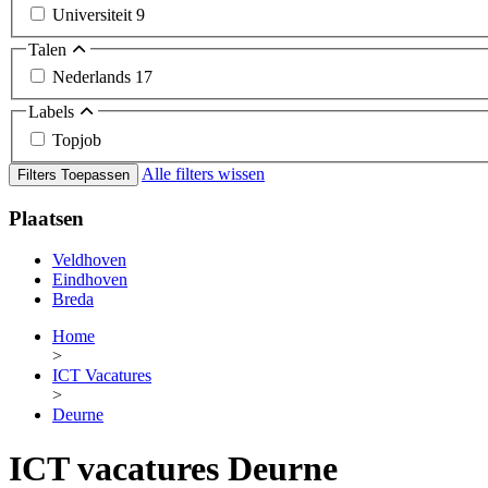
Universiteit
9
Talen
Nederlands
17
Labels
Topjob
Alle filters wissen
Filters Toepassen
Plaatsen
Veldhoven
Eindhoven
Breda
Home
>
ICT Vacatures
>
Deurne
ICT vacatures Deurne