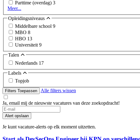
Parttime (overdag)
3
Meer...
Opleidingsniveaus
Middelbare school
9
MBO
8
HBO
13
Universiteit
9
Talen
Nederlands
17
Labels
Topjob
Alle filters wissen
Filters Toepassen
Ja, email mij de nieuwste vacatures van deze zoekopdracht!
Alert opslaan
Je kunt vacature-alerts op elk moment uitzetten.
Start als DevSecOps Engineer bij KPN op verschillende