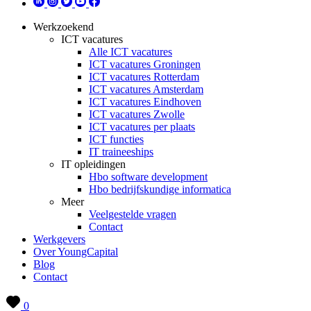
Werkzoekend
ICT vacatures
Alle ICT vacatures
ICT vacatures Groningen
ICT vacatures Rotterdam
ICT vacatures Amsterdam
ICT vacatures Eindhoven
ICT vacatures Zwolle
ICT vacatures per plaats
ICT functies
IT traineeships
IT opleidingen
Hbo software development
Hbo bedrijfskundige informatica
Meer
Veelgestelde vragen
Contact
Werkgevers
Over YoungCapital
Blog
Contact
0