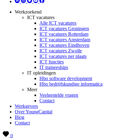
Werkzoekend
ICT vacatures
Alle ICT vacatures
ICT vacatures Groningen
ICT vacatures Rotterdam
ICT vacatures Amsterdam
ICT vacatures Eindhoven
ICT vacatures Zwolle
ICT vacatures per plaats
ICT functies
IT traineeships
IT opleidingen
Hbo software development
Hbo bedrijfskundige informatica
Meer
Veelgestelde vragen
Contact
Werkgevers
Over YoungCapital
Blog
Contact
0