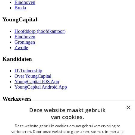
Eindhoven
Breda
YoungCapital
Hoofddorp (hoofdkantoor)
Eindhoven
Groningen
Zwolle
Kandidaten
IT-Traineeship
Over YoungCapital
YoungCapital IOS App
YoungCapital Android App
Werkgevers
×
Deze website maakt gebruik
Het concept
Kantoren
van cookies.
Specialismen
Deze website gebruikt cookies om uw gebruikerservaring te
Contractvormen
verbeteren. Door onze website te gebruiken, stemt u in met alle
Brochure aanvragen