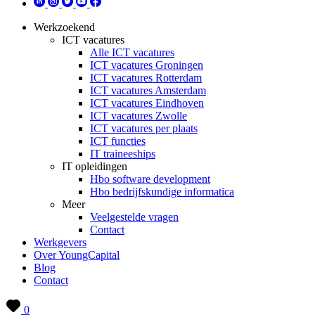
Werkzoekend
ICT vacatures
Alle ICT vacatures
ICT vacatures Groningen
ICT vacatures Rotterdam
ICT vacatures Amsterdam
ICT vacatures Eindhoven
ICT vacatures Zwolle
ICT vacatures per plaats
ICT functies
IT traineeships
IT opleidingen
Hbo software development
Hbo bedrijfskundige informatica
Meer
Veelgestelde vragen
Contact
Werkgevers
Over YoungCapital
Blog
Contact
0