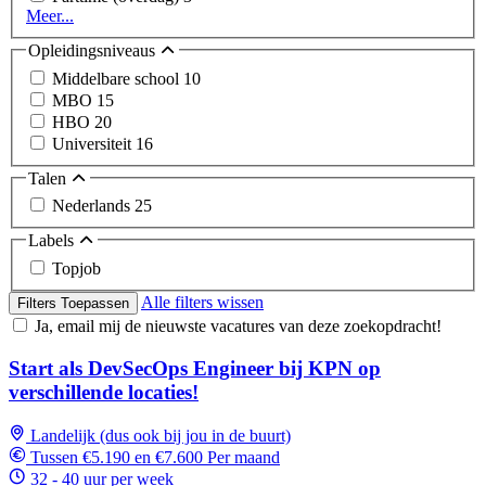
Meer...
Opleidingsniveaus
Middelbare school
10
MBO
15
HBO
20
Universiteit
16
Talen
Nederlands
25
Labels
Topjob
Alle filters wissen
Filters Toepassen
Ja, email mij de nieuwste vacatures van deze zoekopdracht!
Start als DevSecOps Engineer bij KPN op
verschillende locaties!
Landelijk (dus ook bij jou in de buurt)
Tussen €5.190 en €7.600 Per maand
32 - 40 uur per week