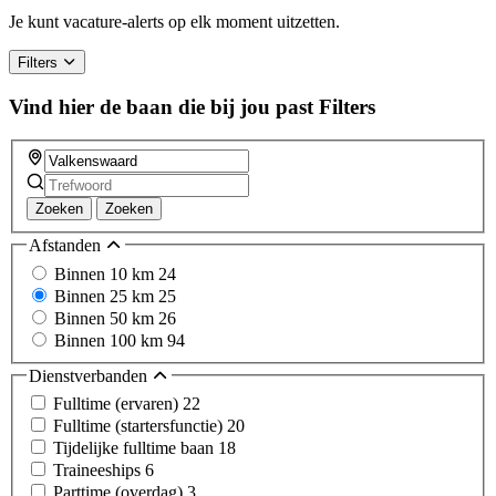
a
Je kunt vacature-alerts op elk moment uitzetten.
human,
ignore
Filters
this
field
Vind hier de baan die bij jou past
Filters
Zoeken
Zoeken
Afstanden
Binnen 10 km
24
Binnen 25 km
25
Binnen 50 km
26
Binnen 100 km
94
Dienstverbanden
Fulltime (ervaren)
22
Fulltime (startersfunctie)
20
Tijdelijke fulltime baan
18
Traineeships
6
Parttime (overdag)
3