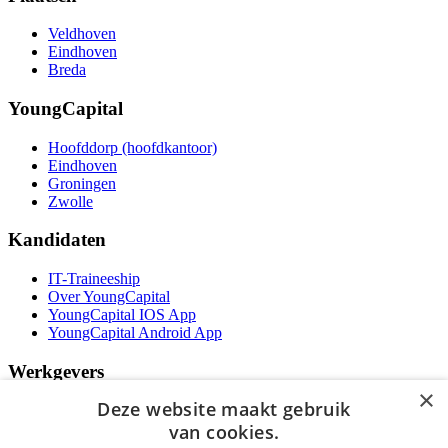
Veldhoven
Eindhoven
Breda
YoungCapital
Hoofddorp (hoofdkantoor)
Eindhoven
Groningen
Zwolle
Kandidaten
IT-Traineeship
Over YoungCapital
YoungCapital IOS App
YoungCapital Android App
Werkgevers
×
Deze website maakt gebruik
Het concept
Kantoren
van cookies.
Specialismen