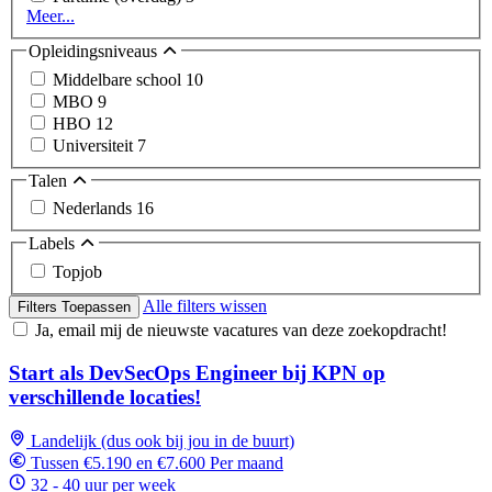
Meer...
Opleidingsniveaus
Middelbare school
10
MBO
9
HBO
12
Universiteit
7
Talen
Nederlands
16
Labels
Topjob
Alle filters wissen
Filters Toepassen
Ja, email mij de nieuwste vacatures van deze zoekopdracht!
Start als DevSecOps Engineer bij KPN op
verschillende locaties!
Landelijk (dus ook bij jou in de buurt)
Tussen €5.190 en €7.600 Per maand
32 - 40 uur per week