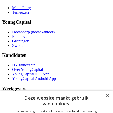
Middelburg
Terneuzen
YoungCapital
Hoofddorp (hoofdkantoor)
Eindhoven
Groningen
Zwolle
Kandidaten
IT-Traineeship
Over YoungCapital
YoungCapital IOS App
YoungCapital Android App
Werkgevers
×
Deze website maakt gebruik
Het concept
Kantoren
van cookies.
Specialismen
Deze website gebruikt cookies om uw gebruikerservaring te
Contractvormen