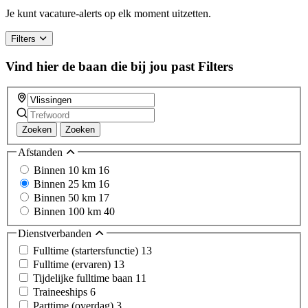
a
Je kunt vacature-alerts op elk moment uitzetten.
human,
ignore
Filters
this
field
Vind hier de baan die bij jou past
Filters
Zoeken
Zoeken
Afstanden
Binnen 10 km
16
Binnen 25 km
16
Binnen 50 km
17
Binnen 100 km
40
Dienstverbanden
Fulltime (startersfunctie)
13
Fulltime (ervaren)
13
Tijdelijke fulltime baan
11
Traineeships
6
Parttime (overdag)
3