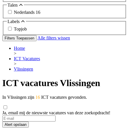
Talen
Nederlands
16
Labels
Topjob
Alle filters wissen
Filters Toepassen
Home
>
ICT Vacatures
>
Vlissingen
ICT vacatures Vlissingen
In Vlissingen zijn
16
ICT vacatures gevonden.
Ja, email mij de nieuwste vacatures van deze zoekopdracht!
If
you
Alert opslaan
are