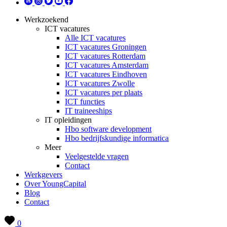
Werkzoekend
ICT vacatures
Alle ICT vacatures
ICT vacatures Groningen
ICT vacatures Rotterdam
ICT vacatures Amsterdam
ICT vacatures Eindhoven
ICT vacatures Zwolle
ICT vacatures per plaats
ICT functies
IT traineeships
IT opleidingen
Hbo software development
Hbo bedrijfskundige informatica
Meer
Veelgestelde vragen
Contact
Werkgevers
Over YoungCapital
Blog
Contact
0