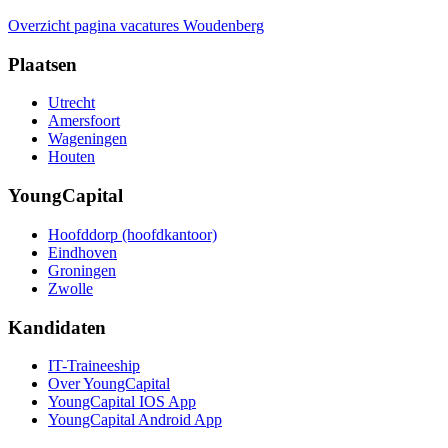
Overzicht pagina vacatures Woudenberg
Plaatsen
Utrecht
Amersfoort
Wageningen
Houten
YoungCapital
Hoofddorp (hoofdkantoor)
Eindhoven
Groningen
Zwolle
Kandidaten
IT-Traineeship
Over YoungCapital
YoungCapital IOS App
YoungCapital Android App