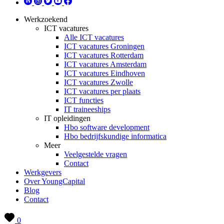
Werkzoekend
ICT vacatures
Alle ICT vacatures
ICT vacatures Groningen
ICT vacatures Rotterdam
ICT vacatures Amsterdam
ICT vacatures Eindhoven
ICT vacatures Zwolle
ICT vacatures per plaats
ICT functies
IT traineeships
IT opleidingen
Hbo software development
Hbo bedrijfskundige informatica
Meer
Veelgestelde vragen
Contact
Werkgevers
Over YoungCapital
Blog
Contact
0